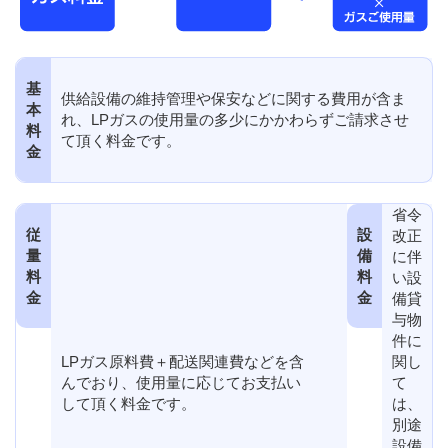
基
供給設備の維持管理や保安などに関する費用が含ま
本
れ、LPガスの使用量の多少にかかわらずご請求させ
料
て頂く料金です。
金
省令
従
設
改正
量
備
に伴
料
料
い設
金
金
備貸
与物
件に
LPガス原料費＋配送関連費などを含
関し
んでおり、使用量に応じてお支払い
て
して頂く料金です。
は、
別途
設備