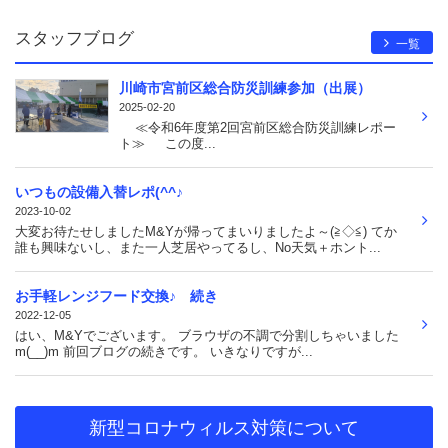
スタッフブログ
一覧
川崎市宮前区総合防災訓練参加（出展）
2025-02-20
≪令和6年度第2回宮前区総合防災訓練レポー
ト≫ この度...
いつもの設備入替レポ(^^♪
2023-10-02
大変お待たせしましたM&Yが帰ってまいりましたよ～(≧◇≦) てか
誰も興味ないし、また一人芝居やってるし、No天気＋ホント...
お手軽レンジフード交換♪ 続き
2022-12-05
はい、M&Yでございます。 ブラウザの不調で分割しちゃいました
m(__)m 前回ブログの続きです。 いきなりですが...
新型コロナウィルス対策について