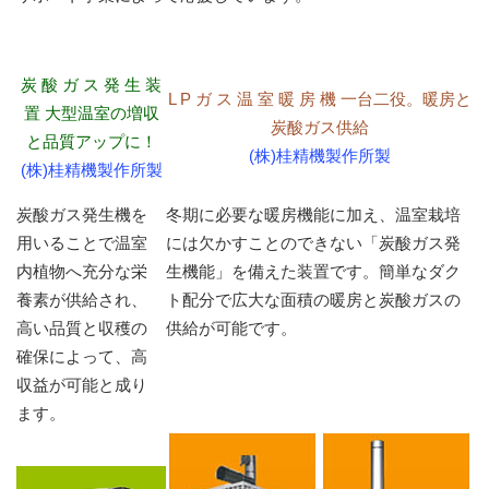
炭 酸 ガ ス 発 生 装
L P ガ ス 温 室 暖 房 機
一台二役。暖房と
置
大型温室の増収
炭酸ガス供給
と品質アップに！
(株)桂精機製作所製
(株)桂精機製作所製
炭酸ガス発生機を
冬期に必要な暖房機能に加え、温室栽培
用いることで温室
には欠かすことのできない「炭酸ガス発
内植物へ充分な栄
生機能」を備えた装置です。簡単なダク
養素が供給され、
ト配分で広大な面積の暖房と炭酸ガスの
高い品質と収穫の
供給が可能です。
確保によって、高
収益が可能と成り
ます。