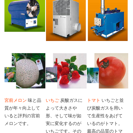
宮前メロン
味と品
いちご
炭酸ガスに
トマト
いちごと並
質が年々向上して
よって大きさや
び炭酸ガスを用い
いると評判の宮前
形、そして味が如
て生産性をあげて
メロンです。
実に変化するのが
いるのがトマト。
いちごです。その
最高の品質のトマ